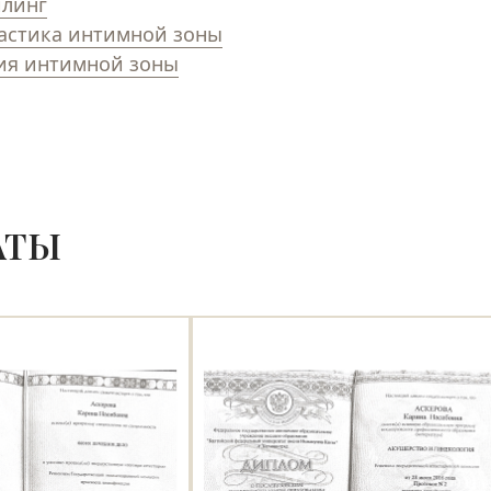
линг
астика интимной зоны
ия интимной зоны
АТЫ