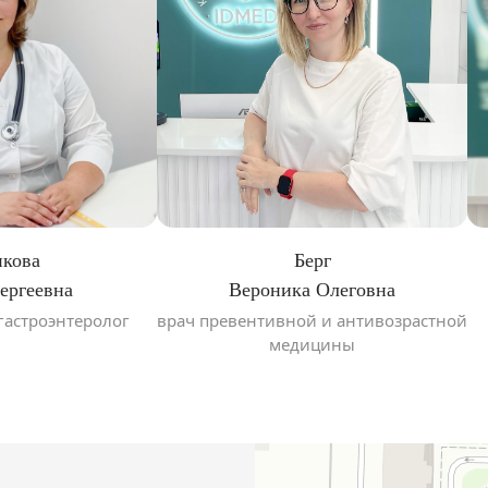
икова
Берг
ергеевна
Вероника Олеговна
 гастроэнтеролог
врач превентивной и антивозрастной
медицины