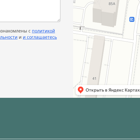
 ознакомлены с
политикой
льности
и
и соглашаетесь