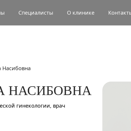
ны
Специалисты
О клинике
Контакт
а Насибовна
А НАСИБОВНА
ческой гинекологии, врач