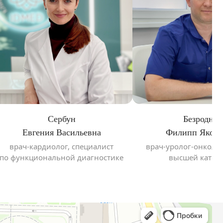
Сербун
Безродни
Евгения Васильевна
Филипп Яковл
врач-кардиолог, специалист
врач-уролог-онколо
по функциональной диагностике
высшей катег