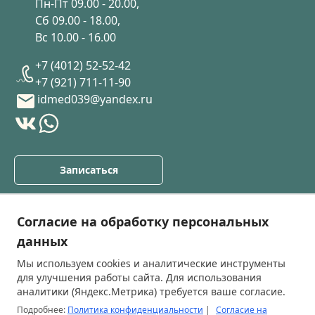
Пн-Пт 09.00 - 20.00,
Сб 09.00 - 18.00,
Вс 10.00 - 16.00
+7 (4012) 52-52-42
+7 (921) 711-11-90
idmed039@yandex.ru
Записаться
О клинике
Согласие на обработку персональных
Услуги
данных
Прайс лист
Мы используем cookies и аналитические инструменты
Специалисты
для улучшения работы сайта. Для использования
Блог
аналитики (Яндекс.Метрика) требуется ваше согласие.
Подробнее:
Политика конфиденциальности
|
Согласие на