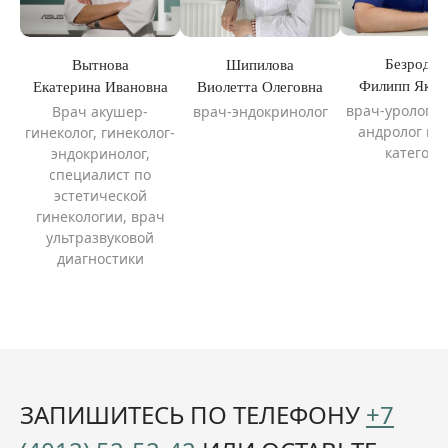
Безродни
Вытнова
Шипилова
Филипп Яков
Екатерина Ивановна
Виолетта Олеговна
врач-уролог-о
Врач акушер-
врач-эндокринолог
андролог в
гинеколог, гинеколог-
категори
эндокринолог,
специалист по
эстетической
гинекологии, врач
ультразвуковой
диагностики
ЗАПИШИТЕСЬ ПО ТЕЛЕФОНУ
+7