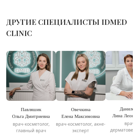
ДРУГИЕ СПЕЦИАЛИСТЫ IDMED
CLINIC
Даниленк
Павляшик
Овечкина
Лина Леонид
Ольга Дмитриевна
Елена Максимовна
врач-
врач-косметолог,
врач-косметолог, акне-
дерматовене
главный врач
эксперт