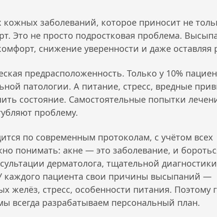
х кожных заболеваний, которое приносит не толь
т. Это не просто подростковая проблема. Высып
скомфорт, снижение уверенности и даже оставляя 
еская предрасположенность. Только у 10% пацие
ной патологии. А питание, стресс, вредные при
ить состояние. Самостоятельные попытки лечен
угубляют проблему.
ится по современным протоколам, с учётом всех
но понимать: акне — это заболевание, и боротьс
сультации дерматолога, тщательной диагностики
 У каждого пациента свои причины высыпаний —
х желёз, стресс, особенности питания. Поэтому 
мы всегда разрабатываем персональный план.