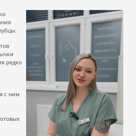
ко
ания
рубцы.
нтов
вычки
ия редко
я с ним
готовых