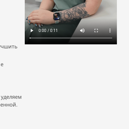
лучшить
ие
 уделяем
женной.