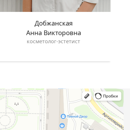
Добжанская
Анна Викторовна
косметолог-эстетист
гл