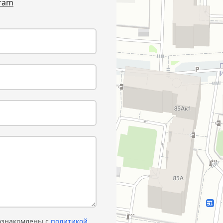
gram
 ознакомлены с
политикой