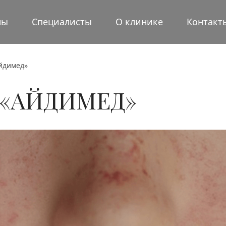
ны
Специалисты
О клинике
Контакт
Айдимед»
 «АЙДИМЕД»