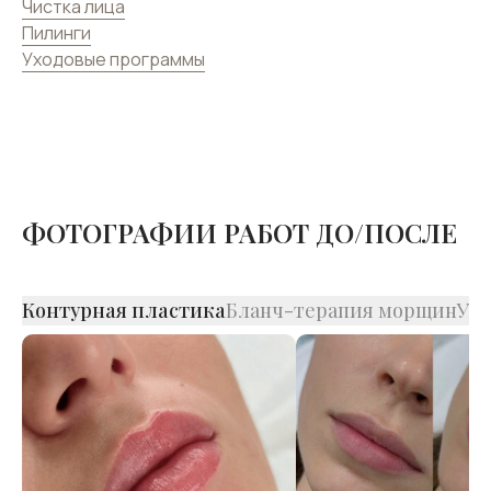
Чистка лица
Пилинги
Уходовые программы
ФОТОГРАФИИ РАБОТ ДО/ПОСЛЕ
Контурная пластика
Бланч-терапия морщин
Уда