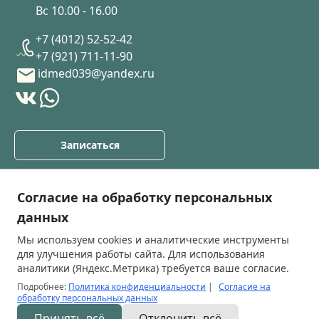
Вс 10.00 - 16.00
+7 (4012) 52-52-42
+7 (921) 711-11-90
idmed039@yandex.ru
Записаться
О клинике
Согласие на обработку персональных
Услуги
данных
Прайс лист
Мы используем cookies и аналитические инструменты
Специалисты
для улучшения работы сайта. Для использования
Блог
аналитики (Яндекс.Метрика) требуется ваше согласие.
Подробнее:
Политика конфиденциальности
|
Согласие на
обработку персональных данных
Правовые документы
Принять всё
Отклонить всё