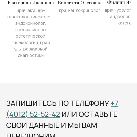
Филипп Яков
Екатерина Ивановна
Виолетта Олеговна
врач-уролог-о
Врач акушер-
врач-эндокринолог
андролог вы
гинеколог, гинеколог-
категори
эндокринолог,
специалист по
эстетической
гинекологии, врач
ультразвуковой
диагностики
ЗАПИШИТЕСЬ ПО ТЕЛЕФОНУ
+7
(4012) 52-52-42
ИЛИ ОСТАВЬТЕ
СВОИ ДАННЫЕ И МЫ ВАМ
ПЕРЕЗВОНИМ