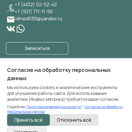
+7 (4012) 52-52-42
+7 (921) 711-11-90
idmed039@yandex.ru
Записаться
О клинике
Согласие на обработку персональных
Услуги
данных
Прайс лист
Мы используем cookies и аналитические инструменты
Специалисты
для улучшения работы сайта. Для использования
Блог
аналитики (Яндекс.Метрика) требуется ваше согласие.
Подробнее:
Политика конфиденциальности
|
Согласие на обработку
персональных данных
Правовые документы
Принять всё
Отклонить всё
Политика конфиденциальности
© ООО «Айдимед» 2026